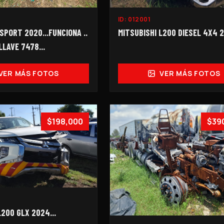
ID:
012001
SPORT 2020...FUNCIONA ..
MITSUBISHI L200 DIESEL 4X4 20
LLAVE 7478...
VER MÁS FOTOS
VER MÁS FOTOS
$198,000
$39
L200 GLX 2024...