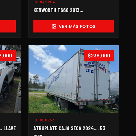
ID:
842204
KENWORTH T660 2013...
VER MÁS FOTOS
2,000
$238,000
ID:
000753
… LLAVE
ATROPLATE CAJA SECA 2024.... 53