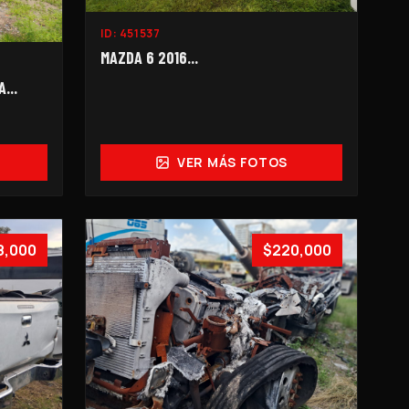
ID:
451537
MAZDA 6 2016...
...
VER MÁS FOTOS
8,000
$220,000