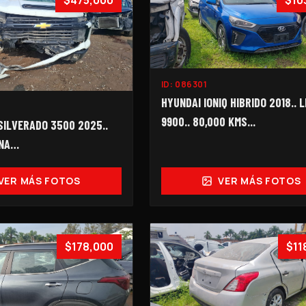
$475,000
$10
ID:
086301
HYUNDAI IONIQ HIBRIDO 2018.. 
9900.. 80,000 KMS...
ILVERADO 3500 2025..
INA…
VER MÁS FOTOS
VER MÁS FOTOS
$178,000
$11