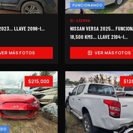
FUNCIONANDO
ID:
412896
023... LLAVE 2096-I...
NISSAN VERSA 2025... FUNCIONA
18,500 KMS... LLAVE 2104-I...
VER MÁS FOTOS
VER MÁS FOTOS
$215,000
$12
NDO