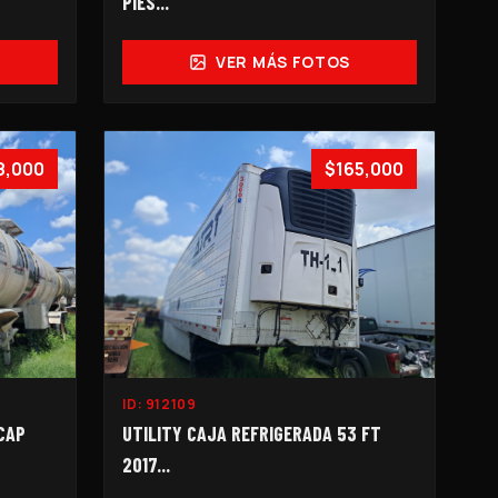
PIES...
VER MÁS FOTOS
8,000
$165,000
ID:
912109
CAP
UTILITY CAJA REFRIGERADA 53 FT
2017...