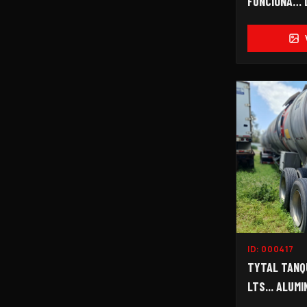
FUNCIONA… 
PEDIMENTO..
ID:
000417
TYTAL TANQU
LTS... ALUMIN