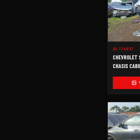
ID:
174937
CHEVROLET S
CHASIS CAB