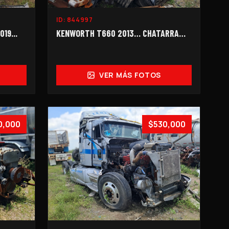
ID:
844997
19...
KENWORTH T660 2013… CHATARRA…
VER MÁS FOTOS
0,000
$530,000