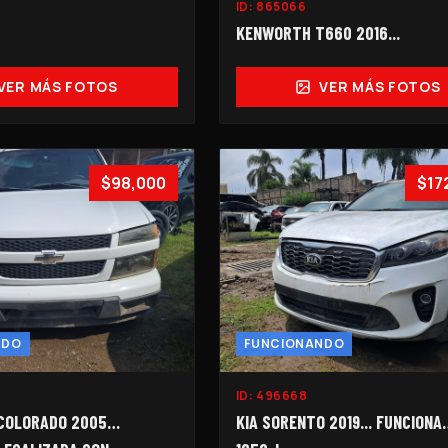
ID:
865066
KENWORTH T660 2016...
VER MÁS FOTOS
VER MÁS FOTOS
$98,000
$17
NDO
FUNCIONANDO
ID:
496668
COLORADO 2005…
KIA SORENTO 2019... FUNCIONA