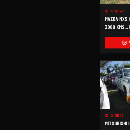
ID:
410443
MAZDA MX5 i
3000 KMS... 
ID:
013527
MITSUBISHI 