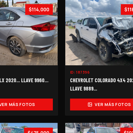
$114,000
$11
ID:
187396
LX 2020... LLAVE 9960…
CHEVROLET COLORADO 4X4 202
LLAVE 9889...
VER MÁS FOTOS
VER MÁS FOTOS