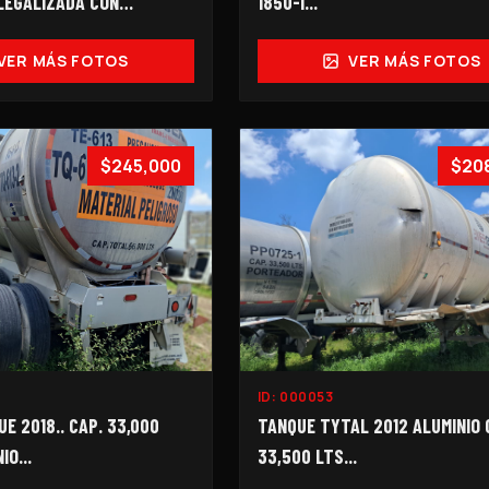
LEGALIZADA CON
1850-I...
. 2099-I…
VER MÁS FOTOS
VER MÁS FOTOS
$245,000
$20
ID:
000053
E 2018.. CAP. 33,000
TANQUE TYTAL 2012 ALUMINIO 
IO...
33,500 LTS...