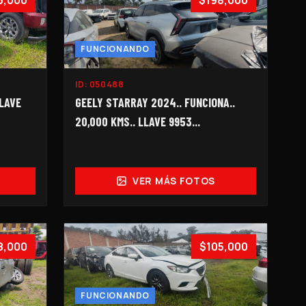
3,000
$198,000
FUNCIONANDO
ID:
050488
GEELY STARRAY 2024.. FUNCIONA..
LLAVE
20,000 KMS.. LLAVE 9953...
VER MÁS FOTOS
8,000
$105,000
FUNCIONANDO