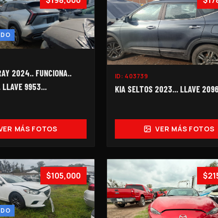
$198,000
$17
NDO
AY 2024.. FUNCIONA..
ID:
403739
 LLAVE 9953...
KIA SELTOS 2023... LLAVE 2096-
VER MÁS FOTOS
VER MÁS FOTOS
$105,000
$21
NDO