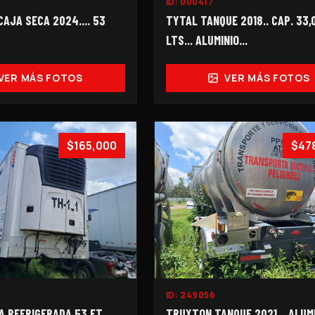
ID:
000417
AJA SECA 2024.... 53
TYTAL TANQUE 2018.. CAP. 33,
LTS... ALUMINIO...
VER MÁS FOTOS
VER MÁS FOTOS
$165,000
$47
ID:
249056
A REFRIGERADA 53 FT
TRUXTON TANQUE 2021... ALUMIN