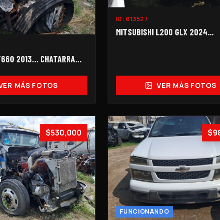
ID:
013527
MITSUBISHI L200 GLX 2024...
T660 2013… CHATARRA…
VER MÁS FOTOS
VER MÁS FOTOS
$530,000
$9
FUNCIONANDO