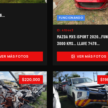
...
FUNCIONANDO
ID:
410443
MAZDA MX5 iSPORT 2020...FUNC
3000 KMS... LLAVE 7478...
VER MÁS FOTOS
VER MÁS FOTOS
$220,000
$19