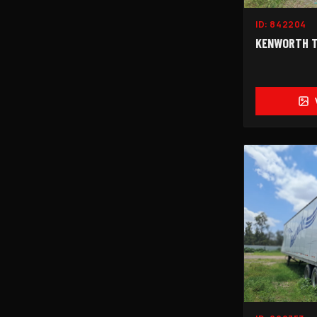
ID:
842204
KENWORTH T6