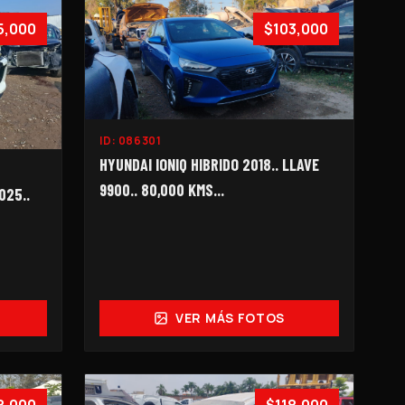
5,000
$103,000
ID:
086301
HYUNDAI IONIQ HIBRIDO 2018.. LLAVE
9900.. 80,000 KMS...
025..
VER MÁS FOTOS