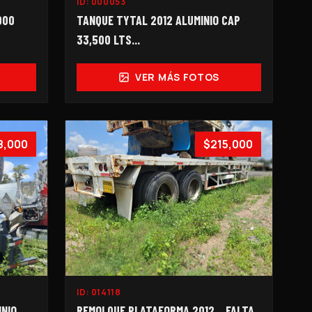
ID:
000053
000
TANQUE TYTAL 2012 ALUMINIO CAP
33,500 LTS...
VER MÁS FOTOS
8,000
$215,000
ID:
014118
IO...
REMOLQUE PLATAFORMA 2012... FALTA