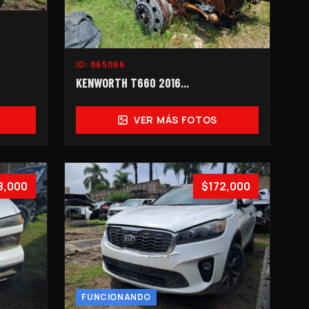
ID:
865066
KENWORTH T660 2016...
VER MÁS FOTOS
8,000
$172,000
FUNCIONANDO