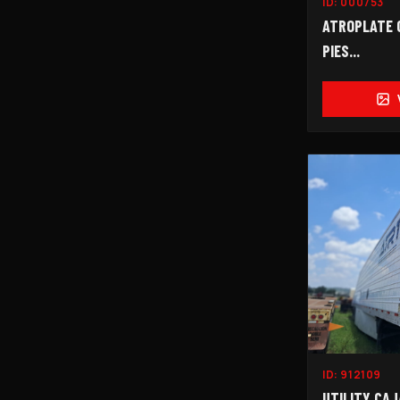
ID:
000753
ATROPLATE C
PIES...
ID:
912109
UTILITY CAJ