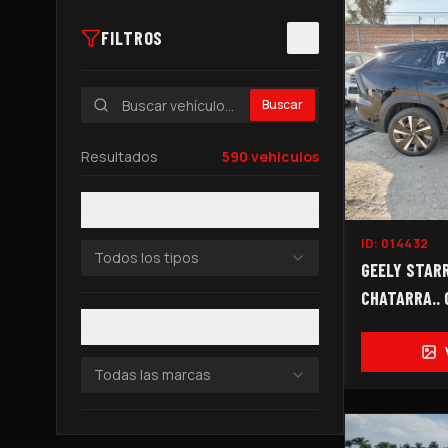
FILTROS
Buscar
Resultados
590
vehiculos
TIPO
ID:
014432
Todos los tipos
GEELY STARR
CHATARRA..
PARTES...
MARCA
Todas las marcas