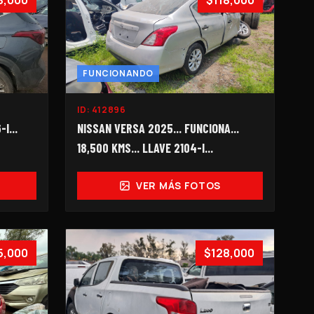
8,000
$118,000
FUNCIONANDO
ID:
412896
I...
NISSAN VERSA 2025... FUNCIONA...
18,500 KMS... LLAVE 2104-I...
VER MÁS FOTOS
5,000
$128,000