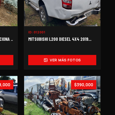
ID:
012001
IONA ..
MITSUBISHI L200 DIESEL 4X4 2019...
VER MÁS FOTOS
8,000
$390,000