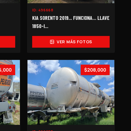
ID:
496668
KIA SORENTO 2019... FUNCIONA… LLAVE
1850-I...
VER MÁS FOTOS
5,000
$208,000