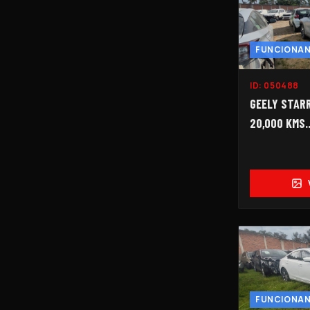
FUNCIONA
ID:
050488
GEELY STARR
20,000 KMS..
FUNCIONA