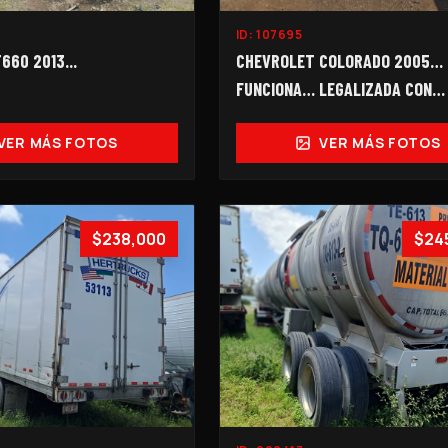
ID:
107695
60 2013...
CHEVROLET COLORADO 2005…
FUNCIONA… LEGALIZADA CON
PEDIMENTO... 2099-I…
VER MÁS FOTOS
VER MÁS FOTOS
$238,000
$24