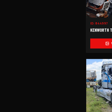
ID:
844997
KENWORTH 