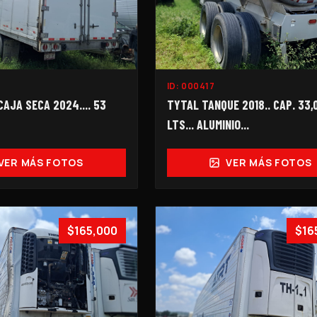
ID:
000417
AJA SECA 2024.... 53
TYTAL TANQUE 2018.. CAP. 33,
LTS... ALUMINIO...
VER MÁS FOTOS
VER MÁS FOTOS
$165,000
$16