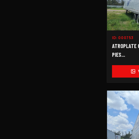
ID:
000753
ATROPLATE C
PIES...