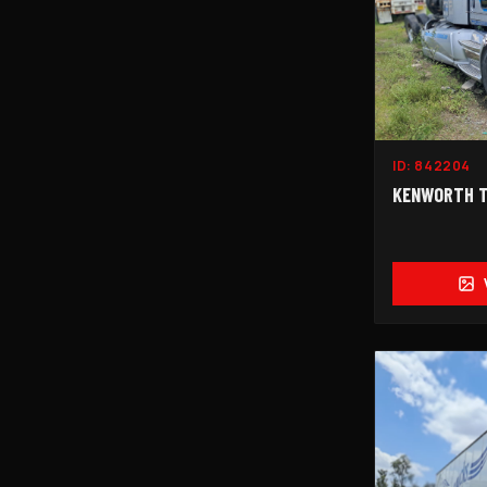
ID:
842204
KENWORTH T6