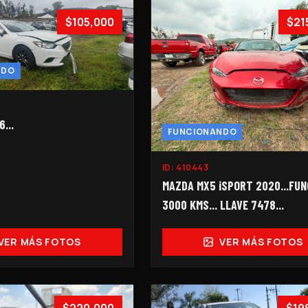
$105,000
$21
NDO
...
FUNCIONANDO
ID:
410443
MAZDA MX5 iSPORT 2020...FUNC
3000 KMS... LLAVE 7478...
VER MÁS FOTOS
VER MÁS FOTOS