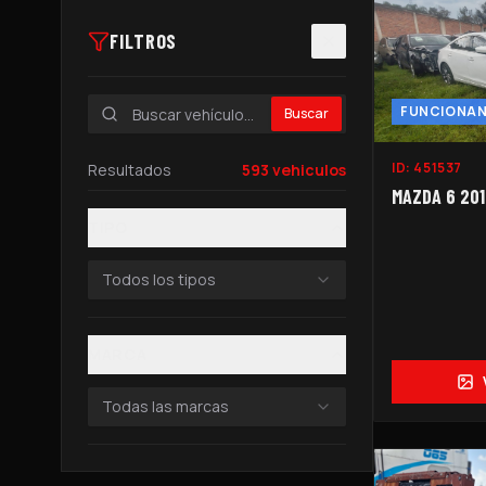
FILTROS
FUNCIONA
Buscar
ID:
451537
Resultados
593
vehiculos
MAZDA 6 2016
TIPO
Todos los tipos
MARCA
Todas las marcas