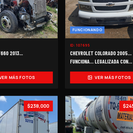
FUNCIONANDO
ID:
107695
60 2013...
CHEVROLET COLORADO 2005…
FUNCIONA… LEGALIZADA CON
PEDIMENTO... 2099-I…
VER MÁS FOTOS
VER MÁS FOTOS
$238,000
$24