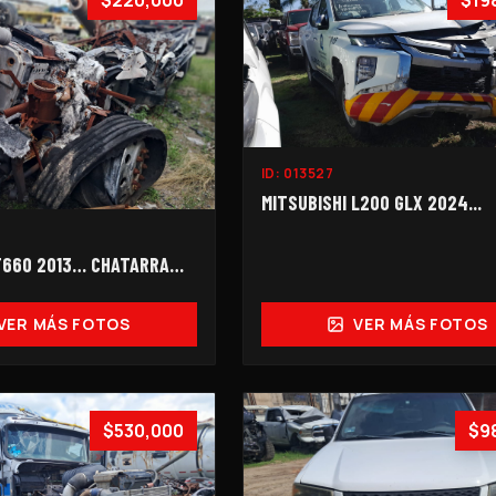
$220,000
$19
ID:
013527
MITSUBISHI L200 GLX 2024...
T660 2013… CHATARRA…
VER MÁS FOTOS
VER MÁS FOTOS
$530,000
$9