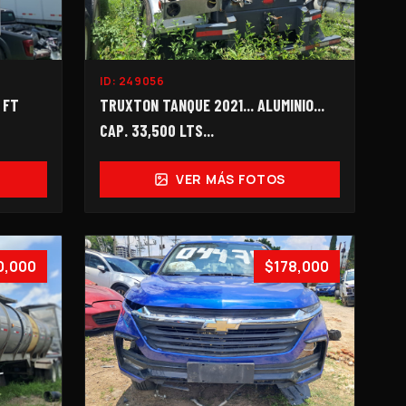
ID:
249056
 FT
TRUXTON TANQUE 2021... ALUMINIO...
CAP. 33,500 LTS...
VER MÁS FOTOS
0,000
$178,000