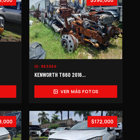
8,000
$390,000
ID:
865066
KENWORTH T660 2016...
VER MÁS FOTOS
8,000
$172,000