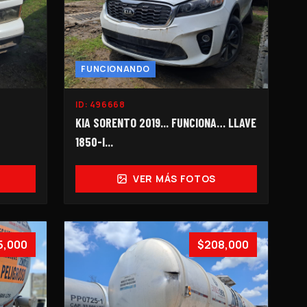
FUNCIONANDO
ID:
496668
KIA SORENTO 2019... FUNCIONA… LLAVE
1850-I...
VER MÁS FOTOS
5,000
$208,000