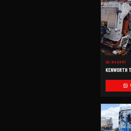
ID:
844997
KENWORTH 