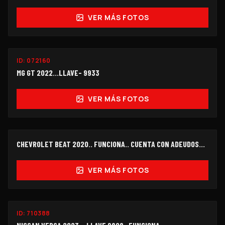
VER MÁS FOTOS
ID:
072160
$114,000
MG GT 2022...LLAVE- 9933
VER MÁS FOTOS
FUNCIONANDO
CHEVROLET BEAT 2020.. FUNCIONA.. CUENTA CON ADEUDOS...
OFERTA
$115,000
VER MÁS FOTOS
FUNCIONANDO
ID:
710388
$114,000