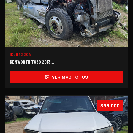
ID:
842204
KENWORTH T660 2013...
VER MÁS FOTOS
$98,000