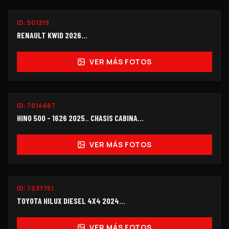
ID:
501319
$108,000
RENAULT KWID 2026...
VER MÁS FOTOS
ID:
7014667
$690,000
HINO 500 - 1626 2025.. CHASIS CABINA...
VER MÁS FOTOS
ID:
7037751
$258,000
TOYOTA HILUX DIESEL 4X4 2024...
VER MÁS FOTOS