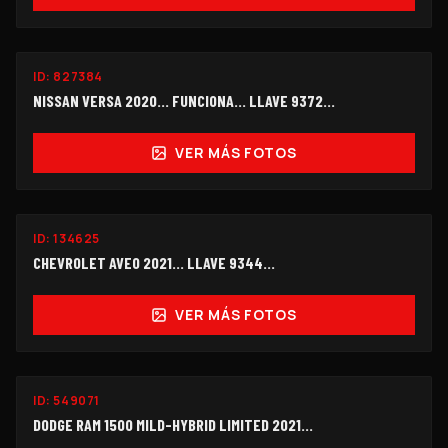
FUNCIONANDO
ID:
827384
$95,000
NISSAN VERSA 2020... FUNCIONA… LLAVE 9372...
VER MÁS FOTOS
ID:
134625
$55,000
CHEVROLET AVEO 2021... LLAVE 9344…
VER MÁS FOTOS
ID:
549071
$260,000
DODGE RAM 1500 MILD-HYBRID LIMITED 2021...