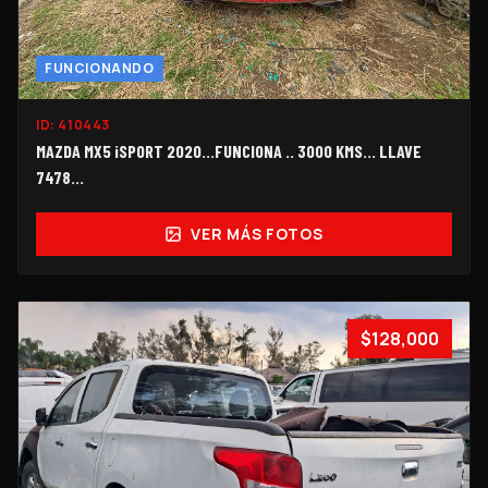
FUNCIONANDO
ID:
410443
MAZDA MX5 iSPORT 2020...FUNCIONA .. 3000 KMS... LLAVE
7478...
VER MÁS FOTOS
$128,000