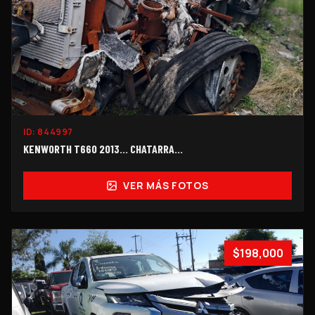
ID:
844997
KENWORTH T660 2013… CHATARRA…
VER MÁS FOTOS
$198,000