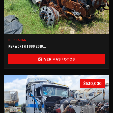
ID:
865066
KENWORTH T660 2016...
VER MÁS FOTOS
$530,000