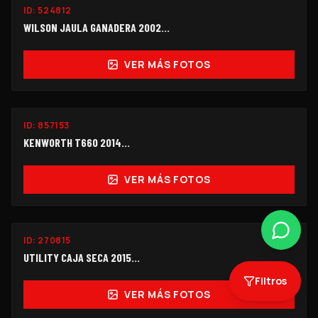
ID:
524812
$248,000
WILSON JAULA GANADERA 2002...
VER MÁS FOTOS
ID:
857153
$490,000
KENWORTH T660 2014…
VER MÁS FOTOS
ID:
270815
$240,000
UTILITY CAJA SECA 2015...
Filtros
VER MÁS FOTOS