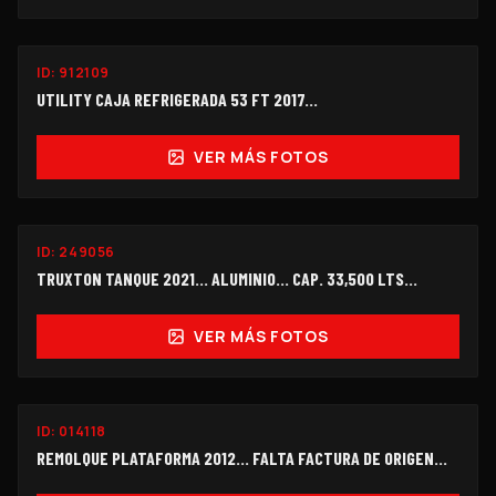
ID:
912109
$165,000
UTILITY CAJA REFRIGERADA 53 FT 2017...
VER MÁS FOTOS
ID:
249056
$478,000
TRUXTON TANQUE 2021... ALUMINIO... CAP. 33,500 LTS...
VER MÁS FOTOS
ID:
014118
$215,000
REMOLQUE PLATAFORMA 2012... FALTA FACTURA DE ORIGEN...