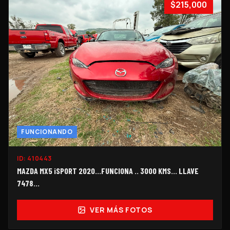
$215,000
FUNCIONANDO
ID:
410443
MAZDA MX5 iSPORT 2020...FUNCIONA .. 3000 KMS... LLAVE
7478...
VER MÁS FOTOS