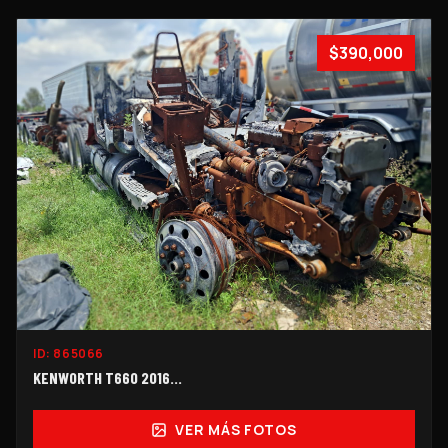
$390,000
ID:
865066
KENWORTH T660 2016...
VER MÁS FOTOS