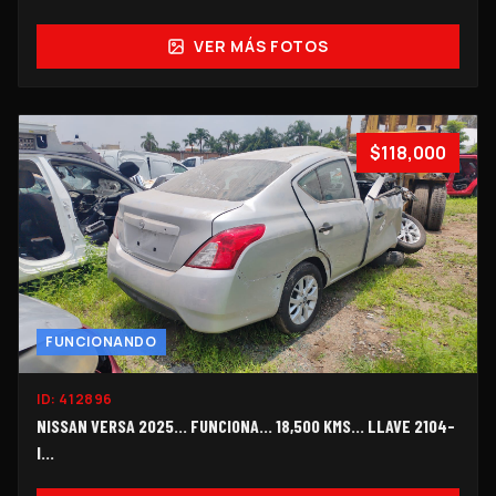
VER MÁS FOTOS
$118,000
FUNCIONANDO
ID:
412896
NISSAN VERSA 2025... FUNCIONA... 18,500 KMS... LLAVE 2104-
I...