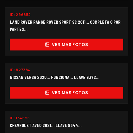
ID:
296854
$150,000
LAND ROVER RANGE ROVER SPORT SC 2011… COMPLETA O POR
PARTES...
VER MÁS FOTOS
FUNCIONANDO
ID:
827384
$95,000
NISSAN VERSA 2020... FUNCIONA… LLAVE 9372...
VER MÁS FOTOS
ID:
134625
$55,000
CHEVROLET AVEO 2021... LLAVE 9344…