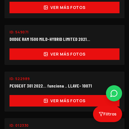
VER MÁS FOTOS
ID:
549071
$260,000
DODGE RAM 1500 MILD-HYBRID LIMITED 2021...
VER MÁS FOTOS
ID:
522989
$99,000
PEUGEOT 301 2022... funciona .. LLAVE- 10071
VER MÁS FOTOS
Filtros
ID:
012330
$450,000