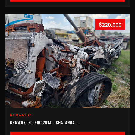
$220,000
ID:
844997
KENWORTH T660 2013… CHATARRA…