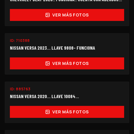
$115,000
VER MÁS FOTOS
FUNCIONANDO
ID:
710388
$105,000
NISSAN VERSA 2023... LLAVE 9808- FUNCIONA
VER MÁS FOTOS
ID:
885763
$98,000
NISSAN VERSA 2020... LLAVE 10084...
VER MÁS FOTOS