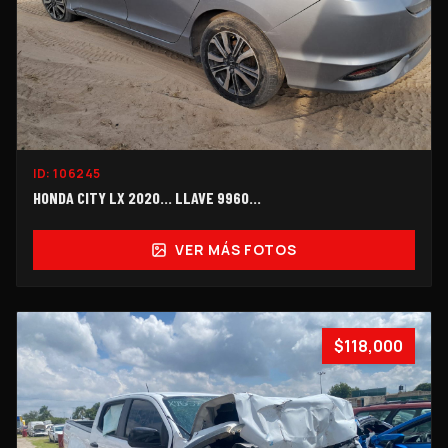
ID:
106245
HONDA CITY LX 2020... LLAVE 9960…
VER MÁS FOTOS
$118,000