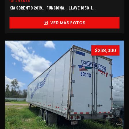
ID:
496668
KIA SORENTO 2019... FUNCIONA… LLAVE 1850-I...
VER MÁS FOTOS
$238,000