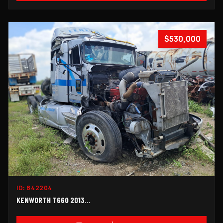
$530,000
ID:
842204
KENWORTH T660 2013...