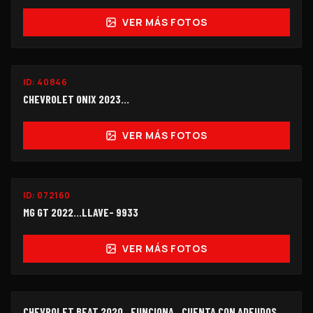
VER MÁS FOTOS
ID:
40846
$118,000
CHEVROLET ONIX 2023...
VER MÁS FOTOS
ID:
072160
$114,000
MG GT 2022...LLAVE- 9933
VER MÁS FOTOS
FUNCIONANDO
CHEVROLET BEAT 2020.. FUNCIONA.. CUENTA CON ADEUDOS...
OFERTA