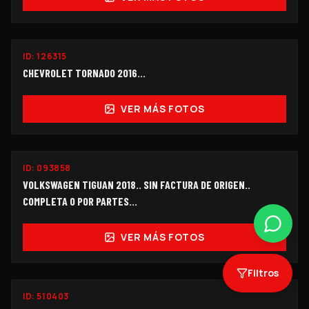
ID:
126315
$55,000
CHEVROLET TORNADO 2016…
VER MÁS FOTOS
PARA PARTES
ID:
093858
$120,000
VOLKSWAGEN TIGUAN 2018.. SIN FACTURA DE ORIGEN..
COMPLETA O POR PARTES...
VER MÁS FOTOS
Filtros
ID:
510403
OFERTA
$143,000