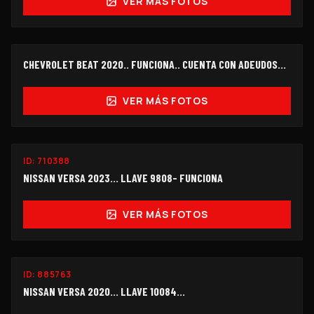
VER MÁS FOTOS
FUNCIONANDO
CHEVROLET BEAT 2020.. FUNCIONA.. CUENTA CON ADEUDOS...
OFERTA
$115,000
VER MÁS FOTOS
FUNCIONANDO
ID:
710388
$105,000
NISSAN VERSA 2023... LLAVE 9808- FUNCIONA
VER MÁS FOTOS
ID:
885763
$98,000
NISSAN VERSA 2020... LLAVE 10084...