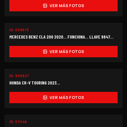
VER MÁS FOTOS
FUNCIONANDO
ID:
030673
$298,000
MERCEDES BENZ CLA 200 2020… FUNCIONA… LLAVE 9847...
VER MÁS FOTOS
ID:
905927
$140,000
HONDA CR-V TOURING 2023...
VER MÁS FOTOS
SEMINUEVO
ID:
011146
OFERTA
$158,000