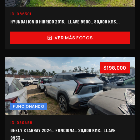
ID:
086301
HYUNDAI IONIQ HIBRIDO 2018.. LLAVE 9900.. 80,000 KMS...
VER MÁS FOTOS
$198,000
FUNCIONANDO
ID:
050488
GEELY STARRAY 2024.. FUNCIONA.. 20,000 KMS.. LLAVE
9953...