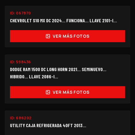
ID:
067870
$228,000
CHEVROLET S10 MX DC 2024... FUNCIONA... LLAVE 2101-I...
VER MÁS FOTOS
SEMINUEVO
ID:
598436
$750,000
DODGE RAM 1500 DC LONG HORN 2021... SEMINUEVO...
HIBRIDO… LLAVE 2086-I...
VER MÁS FOTOS
ID:
686202
$145,000
UTILITY CAJA REFRIGERADA 40FT 2013...