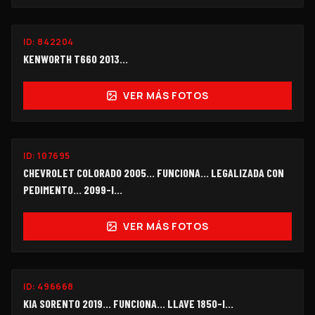
ID:
842204
$530,000
KENWORTH T660 2013...
VER MÁS FOTOS
FUNCIONANDO
ID:
107695
$98,000
CHEVROLET COLORADO 2005… FUNCIONA… LEGALIZADA CON
PEDIMENTO... 2099-I…
VER MÁS FOTOS
FUNCIONANDO
ID:
496668
$172,000
KIA SORENTO 2019... FUNCIONA… LLAVE 1850-I...