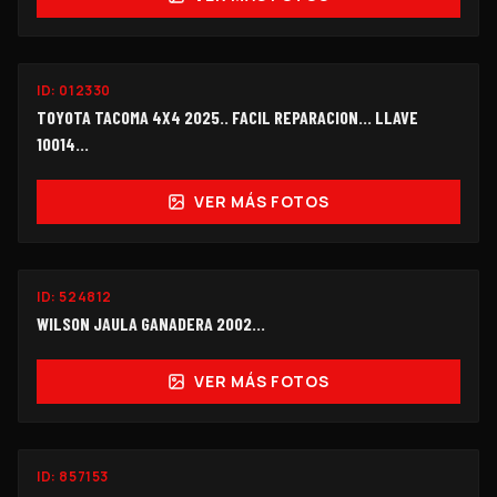
ID:
012330
$450,000
TOYOTA TACOMA 4X4 2025.. FACIL REPARACION... LLAVE
10014...
VER MÁS FOTOS
ID:
524812
$248,000
WILSON JAULA GANADERA 2002...
VER MÁS FOTOS
ID:
857153
$490,000