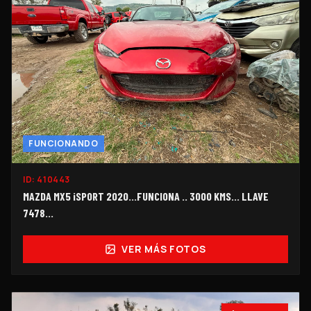
FUNCIONANDO
ID:
410443
MAZDA MX5 iSPORT 2020...FUNCIONA .. 3000 KMS... LLAVE
7478...
VER MÁS FOTOS