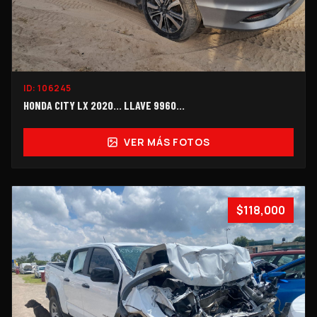
ID:
106245
HONDA CITY LX 2020... LLAVE 9960…
VER MÁS FOTOS
$118,000