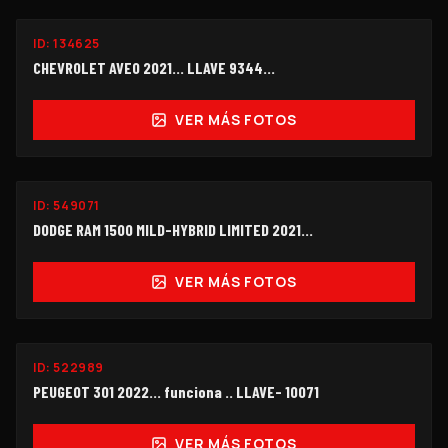
ID:
134625
$55,000
CHEVROLET AVEO 2021... LLAVE 9344…
VER MÁS FOTOS
ID:
549071
$260,000
DODGE RAM 1500 MILD-HYBRID LIMITED 2021...
VER MÁS FOTOS
ID:
522989
$99,000
PEUGEOT 301 2022... funciona .. LLAVE- 10071
VER MÁS FOTOS