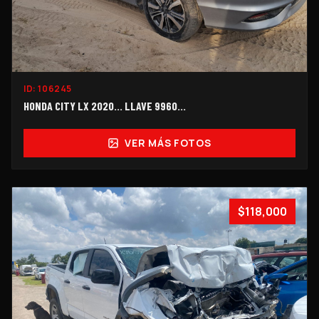
ID:
106245
HONDA CITY LX 2020... LLAVE 9960…
VER MÁS FOTOS
$118,000