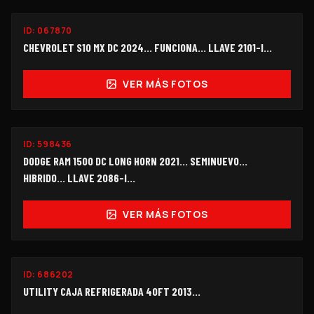
ID:
067870
$228,000
CHEVROLET S10 MX DC 2024... FUNCIONA... LLAVE 2101-I...
VER MÁS FOTOS
SEMINUEVO
ID:
598436
$750,000
DODGE RAM 1500 DC LONG HORN 2021... SEMINUEVO...
HIBRIDO… LLAVE 2086-I...
VER MÁS FOTOS
ID:
686202
$145,000
UTILITY CAJA REFRIGERADA 40FT 2013...