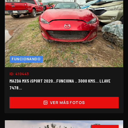
FUNCIONANDO
ID:
410443
MAZDA MX5 iSPORT 2020...FUNCIONA .. 3000 KMS... LLAVE
7478...
VER MÁS FOTOS