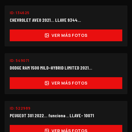
ID:
134625
$55,000
CHEVROLET AVEO 2021... LLAVE 9344…
VER MÁS FOTOS
ID:
549071
$260,000
DODGE RAM 1500 MILD-HYBRID LIMITED 2021...
VER MÁS FOTOS
ID:
522989
$99,000
PEUGEOT 301 2022... funciona .. LLAVE- 10071
VER MÁS FOTOS