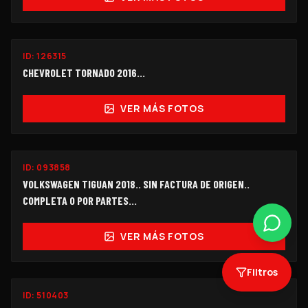
ID:
126315
$55,000
CHEVROLET TORNADO 2016…
VER MÁS FOTOS
PARA PARTES
ID:
093858
$120,000
VOLKSWAGEN TIGUAN 2018.. SIN FACTURA DE ORIGEN..
COMPLETA O POR PARTES...
VER MÁS FOTOS
Filtros
ID:
510403
OFERTA
$143,000