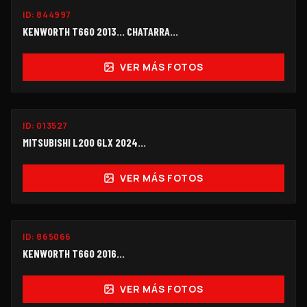
ID:
844997
$220,000
KENWORTH T660 2013… CHATARRA…
VER MÁS FOTOS
ID:
013527
$198,000
MITSUBISHI L200 GLX 2024...
VER MÁS FOTOS
ID:
865066
$390,000
KENWORTH T660 2016...
VER MÁS FOTOS