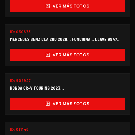
VER MÁS FOTOS
FUNCIONANDO
ID:
030673
$298,000
MERCEDES BENZ CLA 200 2020… FUNCIONA… LLAVE 9847...
VER MÁS FOTOS
ID:
905927
$140,000
HONDA CR-V TOURING 2023...
VER MÁS FOTOS
SEMINUEVO
ID:
011146
OFERTA
$158,000