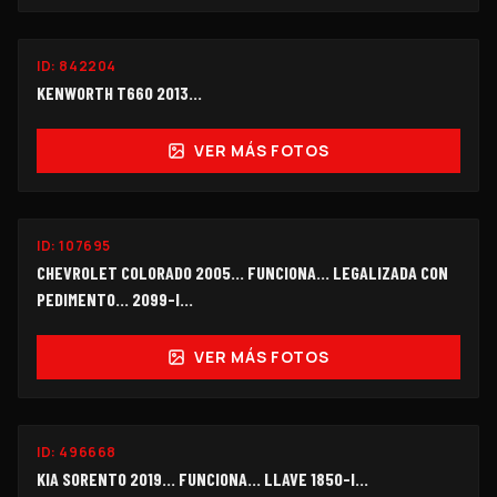
ID:
842204
$530,000
KENWORTH T660 2013...
VER MÁS FOTOS
FUNCIONANDO
ID:
107695
$98,000
CHEVROLET COLORADO 2005… FUNCIONA… LEGALIZADA CON
PEDIMENTO... 2099-I…
VER MÁS FOTOS
FUNCIONANDO
ID:
496668
$172,000
KIA SORENTO 2019... FUNCIONA… LLAVE 1850-I...