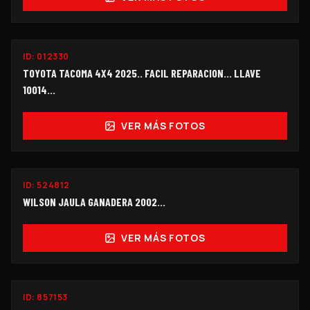
ID:
012330
$450,000
TOYOTA TACOMA 4X4 2025.. FACIL REPARACION... LLAVE
10014...
VER MÁS FOTOS
ID:
524812
$248,000
WILSON JAULA GANADERA 2002...
VER MÁS FOTOS
ID:
857153
$490,000