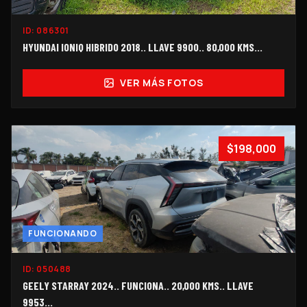
ID:
086301
HYUNDAI IONIQ HIBRIDO 2018.. LLAVE 9900.. 80,000 KMS...
VER MÁS FOTOS
$198,000
FUNCIONANDO
ID:
050488
GEELY STARRAY 2024.. FUNCIONA.. 20,000 KMS.. LLAVE
9953...