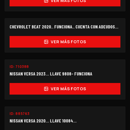
VER MÁS FOTOS
FUNCIONANDO
CHEVROLET BEAT 2020.. FUNCIONA.. CUENTA CON ADEUDOS...
OFERTA
$115,000
VER MÁS FOTOS
FUNCIONANDO
ID:
710388
$105,000
NISSAN VERSA 2023... LLAVE 9808- FUNCIONA
VER MÁS FOTOS
ID:
885763
$98,000
NISSAN VERSA 2020... LLAVE 10084...