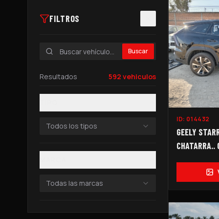
FILTROS
Buscar
Resultados
592
vehiculos
TIPO
ID:
014432
Todos los tipos
GEELY STARR
CHATARRA..
PARTES...
MARCA
Todas las marcas