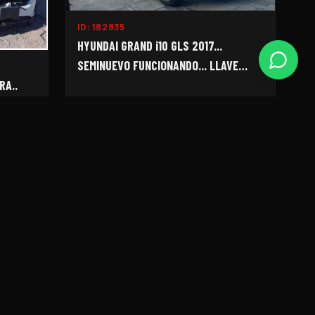
ID:
182835
HYUNDAI GRAND i10 GLS 2017...
SEMINUEVO FUNCIONANDO... LLAVE
1958-I...
RA..
VER MÁS FOTOS
8,000
$158,000