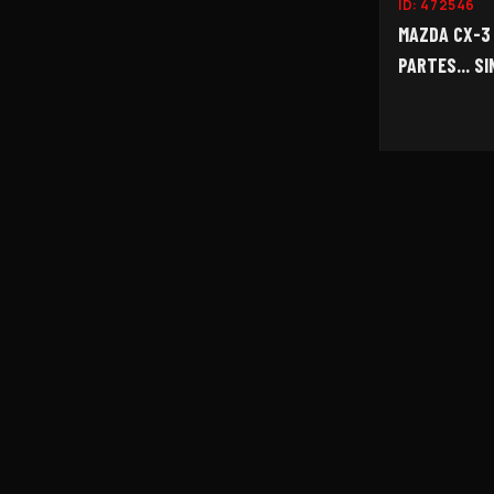
ID:
472546
MAZDA CX-3 
PARTES... SI
FUNCIONA