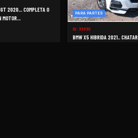
GT 2020... COMPLETA O
PARA PARTES
N MOTOR...
ID:
35330
BMW X5 HIBRIDA 2021.. CHATAR
PARA DESARMAR...
VER MÁS FOTOS
VER MÁS FOTOS
$460,000
$9
NDO