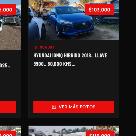
5,000
$103,000
ID:
086301
HYUNDAI IONIQ HIBRIDO 2018.. LLAVE
9900.. 80,000 KMS...
025..
VER MÁS FOTOS