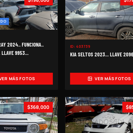
$198,000
$17
NDO
AY 2024.. FUNCIONA..
ID:
403739
 LLAVE 9953...
KIA SELTOS 2023... LLAVE 2096-
VER MÁS FOTOS
VER MÁS FOTOS
$368,000
$8