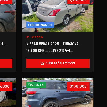
8,000
$118,000
FUNCIONANDO
ID:
412896
I...
NISSAN VERSA 2025... FUNCIONA...
18,500 KMS... LLAVE 2104-I...
VER MÁS FOTOS
OFERTA
5,000
$138,000