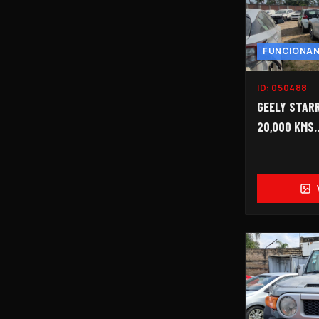
FUNCIONA
ID:
050488
GEELY STARR
20,000 KMS..