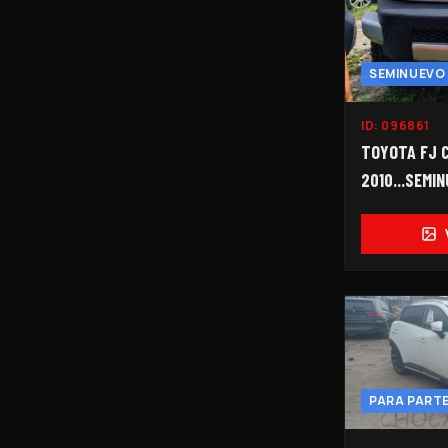
SEMINUEVO
ID:
096861
TOYOTA FJ 
2010...SEMIN
82,000 KMS..
PARA PART