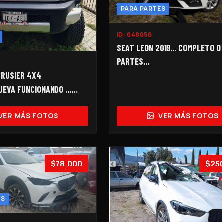
PARA PARTES
ID:
048050
SEAT LEON 2019... COMPLETO O
PARTES...
CRUSIER 4X4
UEVA FUNCIONANDO ...
. LLAVE 8282...
VER MÁS FOTOS
VER MÁS FOTOS
$78,000
$25
ES