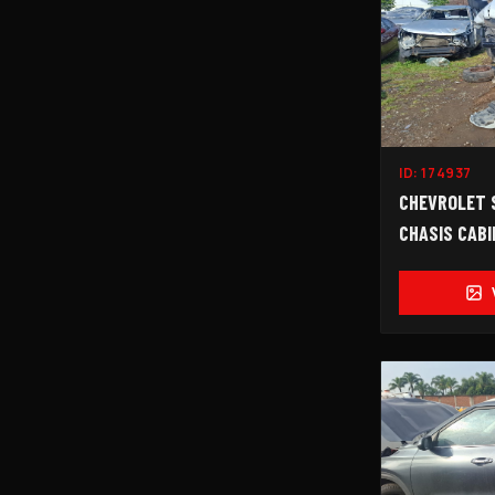
ID:
174937
CHEVROLET S
CHASIS CAB