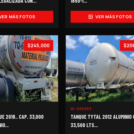
LEGALIZADA CON
1850-I...
. 2099-I…
VER MÁS FOTOS
VER MÁS FOTOS
$245,000
$20
ID:
000053
E 2018.. CAP. 33,000
TANQUE TYTAL 2012 ALUMINIO 
IO...
33,500 LTS...