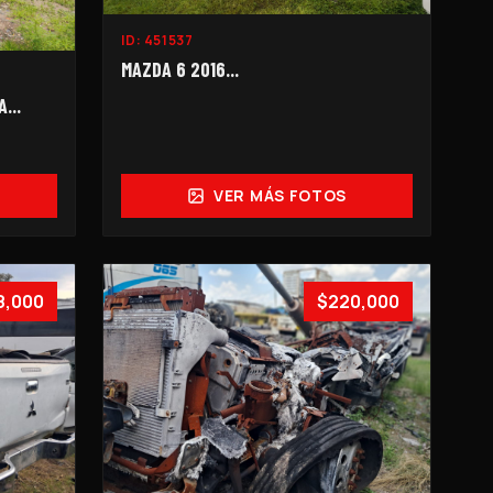
ID:
451537
MAZDA 6 2016...
...
VER MÁS FOTOS
8,000
$220,000