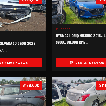
$475,000
$10
ID:
086301
HYUNDAI IONIQ HIBRIDO 2018.. 
9900.. 80,000 KMS...
ILVERADO 3500 2025..
INA…
VER MÁS FOTOS
VER MÁS FOTOS
$178,000
$11