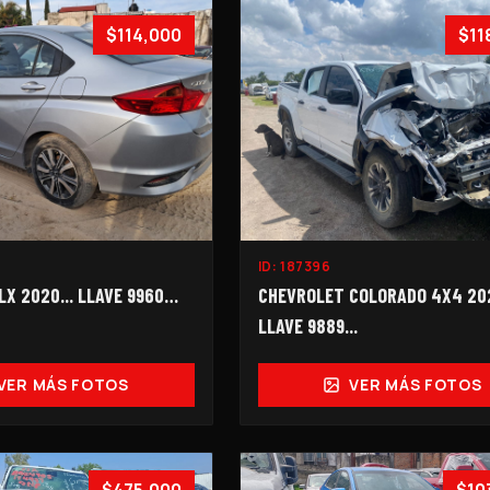
$114,000
$11
ID:
187396
LX 2020... LLAVE 9960…
CHEVROLET COLORADO 4X4 202
LLAVE 9889...
VER MÁS FOTOS
VER MÁS FOTOS