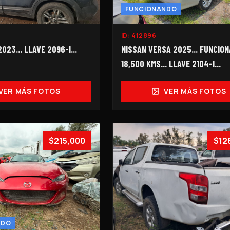
FUNCIONANDO
ID:
412896
023... LLAVE 2096-I...
NISSAN VERSA 2025... FUNCIONA
18,500 KMS... LLAVE 2104-I...
VER MÁS FOTOS
VER MÁS FOTOS
$215,000
$12
NDO