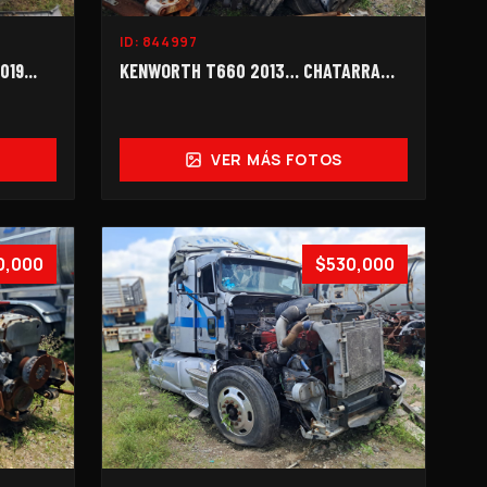
ID:
844997
19...
KENWORTH T660 2013… CHATARRA…
VER MÁS FOTOS
0,000
$530,000