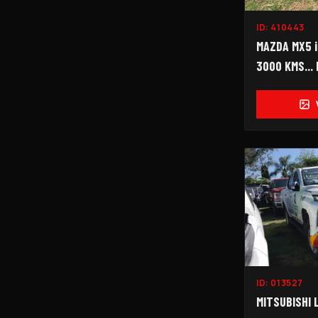
ID:
410443
MAZDA MX5 i
3000 KMS... 
ID:
013527
MITSUBISHI 