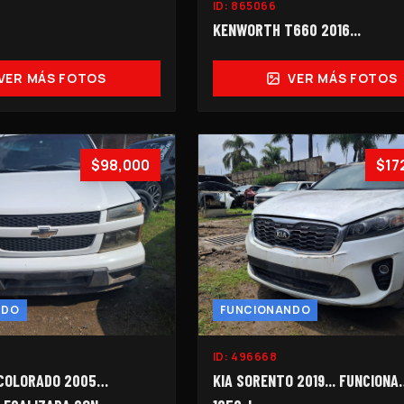
ID:
865066
KENWORTH T660 2016...
VER MÁS FOTOS
VER MÁS FOTOS
$98,000
$17
NDO
FUNCIONANDO
ID:
496668
COLORADO 2005…
KIA SORENTO 2019... FUNCIONA