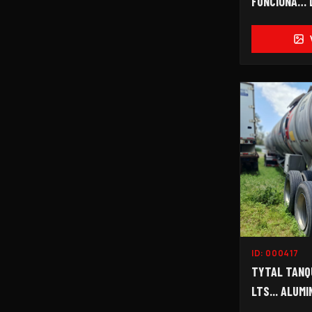
FUNCIONA… 
PEDIMENTO..
ID:
000417
TYTAL TANQU
LTS... ALUMIN