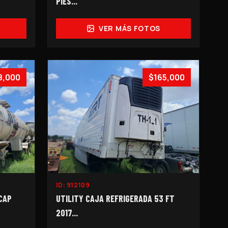
PIES...
VER MÁS FOTOS
8,000
$165,000
ID:
912109
CAP
UTILITY CAJA REFRIGERADA 53 FT
2017...