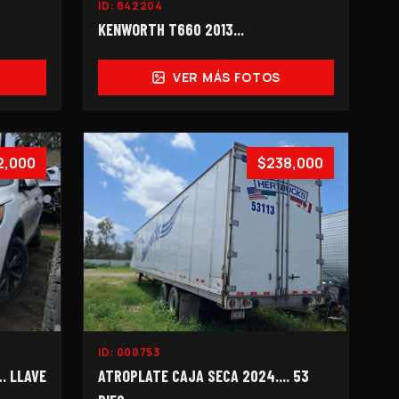
ID:
842204
KENWORTH T660 2013...
VER MÁS FOTOS
2,000
$238,000
ID:
000753
… LLAVE
ATROPLATE CAJA SECA 2024.... 53