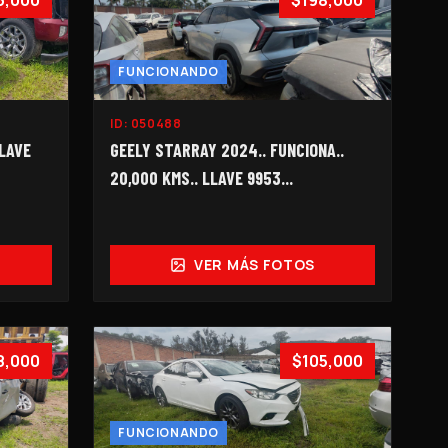
3,000
$198,000
FUNCIONANDO
ID:
050488
GEELY STARRAY 2024.. FUNCIONA..
LLAVE
20,000 KMS.. LLAVE 9953...
VER MÁS FOTOS
8,000
$105,000
FUNCIONANDO