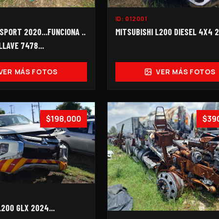
ID:
012001
SPORT 2020...FUNCIONA ..
MITSUBISHI L200 DIESEL 4X4 20
LLAVE 7478...
VER MÁS FOTOS
VER MÁS FOTOS
$198,000
$39
L200 GLX 2024...