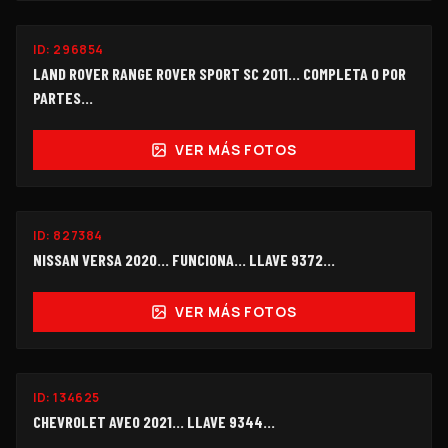
ID:
296854
$150,000
LAND ROVER RANGE ROVER SPORT SC 2011… COMPLETA O POR
PARTES...
VER MÁS FOTOS
FUNCIONANDO
ID:
827384
$95,000
NISSAN VERSA 2020... FUNCIONA… LLAVE 9372...
VER MÁS FOTOS
ID:
134625
$55,000
CHEVROLET AVEO 2021... LLAVE 9344…