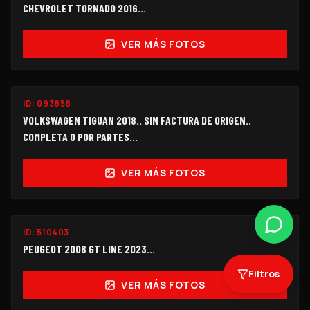
CHEVROLET TORNADO 2016…
VER MÁS FOTOS
PARA PARTES
ID:
093858
$120,000
VOLKSWAGEN TIGUAN 2018.. SIN FACTURA DE ORIGEN..
COMPLETA O POR PARTES...
VER MÁS FOTOS
ID:
510403
OFERTA
$143,000
PEUGEOT 2008 GT LINE 2023...
Filtros
VER MÁS FOTOS
FUNCIONANDO