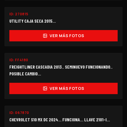
ID:
270815
$240,000
UTILITY CAJA SECA 2015...
VER MÁS FOTOS
ID:
FF4180
$750,000
FREIGHTLINER CASCADIA 2013.. SEMINUEVO FUNCIONANDO..
POSIBLE CAMBIO...
VER MÁS FOTOS
FUNCIONANDO
ID:
067870
$228,000
CHEVROLET S10 MX DC 2024... FUNCIONA... LLAVE 2101-I...