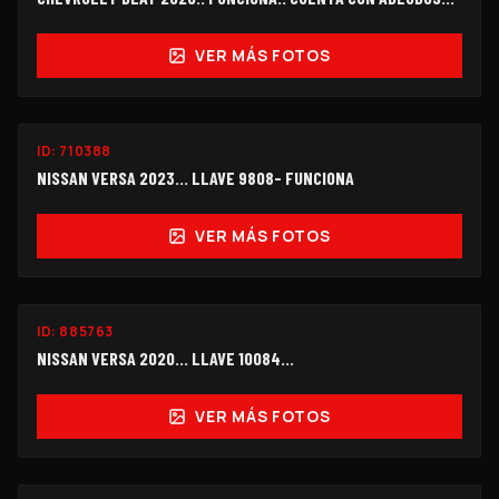
$115,000
VER MÁS FOTOS
FUNCIONANDO
ID:
710388
$105,000
NISSAN VERSA 2023... LLAVE 9808- FUNCIONA
VER MÁS FOTOS
ID:
885763
$98,000
NISSAN VERSA 2020... LLAVE 10084...
VER MÁS FOTOS