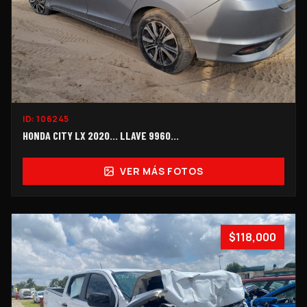
ID:
106245
HONDA CITY LX 2020... LLAVE 9960…
VER MÁS FOTOS
$118,000