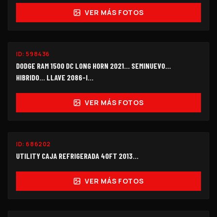
VER MÁS FOTOS
SEMINUEVO
ID:
598436
$750,000
DODGE RAM 1500 DC LONG HORN 2021... SEMINUEVO...
HIBRIDO… LLAVE 2086-I...
VER MÁS FOTOS
ID:
686202
$145,000
UTILITY CAJA REFRIGERADA 40FT 2013...
VER MÁS FOTOS
FUNCIONANDO