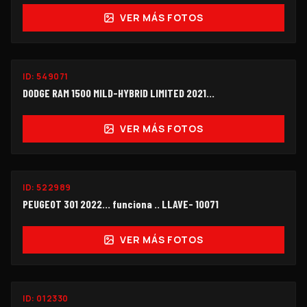
VER MÁS FOTOS
ID:
549071
$260,000
DODGE RAM 1500 MILD-HYBRID LIMITED 2021...
VER MÁS FOTOS
ID:
522989
$99,000
PEUGEOT 301 2022... funciona .. LLAVE- 10071
VER MÁS FOTOS
ID:
012330
$450,000