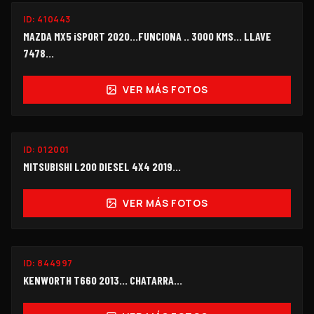
ID:
410443
$215,000
MAZDA MX5 iSPORT 2020...FUNCIONA .. 3000 KMS... LLAVE
7478...
VER MÁS FOTOS
ID:
012001
$128,000
MITSUBISHI L200 DIESEL 4X4 2019...
VER MÁS FOTOS
ID:
844997
$220,000
KENWORTH T660 2013… CHATARRA…