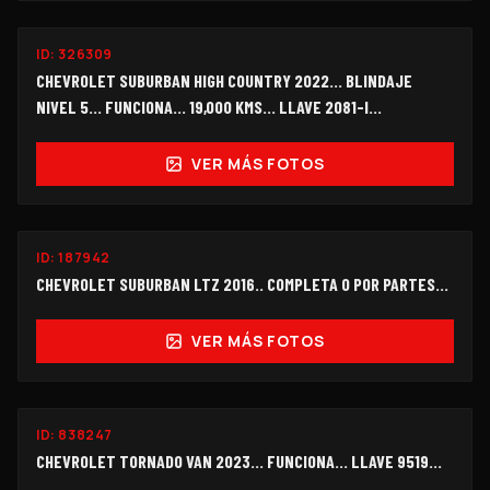
ID:
326309
$660,000
CHEVROLET SUBURBAN HIGH COUNTRY 2022... BLINDAJE
NIVEL 5… FUNCIONA… 19,000 KMS… LLAVE 2081-I...
VER MÁS FOTOS
ID:
187942
$180,000
CHEVROLET SUBURBAN LTZ 2016.. COMPLETA O POR PARTES...
VER MÁS FOTOS
FUNCIONANDO
ID:
838247
$112,000
CHEVROLET TORNADO VAN 2023... FUNCIONA... LLAVE 9519...