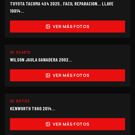
TOYOTA TACOMA 4X4 2025.. FACIL REPARACION... LLAVE
10014...
VER MÁS FOTOS
ID:
524812
$248,000
WILSON JAULA GANADERA 2002...
VER MÁS FOTOS
ID:
857153
$490,000
KENWORTH T660 2014…
VER MÁS FOTOS