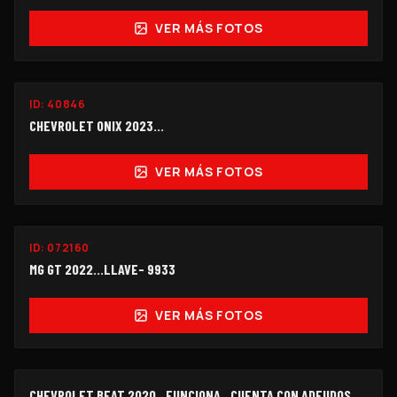
VER MÁS FOTOS
ID:
40846
$118,000
CHEVROLET ONIX 2023...
VER MÁS FOTOS
ID:
072160
$114,000
MG GT 2022...LLAVE- 9933
VER MÁS FOTOS
FUNCIONANDO
CHEVROLET BEAT 2020.. FUNCIONA.. CUENTA CON ADEUDOS...
OFERTA