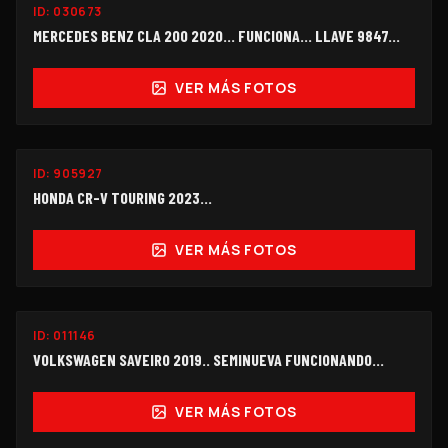
ID:
030673
$298,000
MERCEDES BENZ CLA 200 2020… FUNCIONA… LLAVE 9847...
VER MÁS FOTOS
ID:
905927
$140,000
HONDA CR-V TOURING 2023...
VER MÁS FOTOS
SEMINUEVO
ID:
011146
OFERTA
$158,000
VOLKSWAGEN SAVEIRO 2019.. SEMINUEVA FUNCIONANDO...
VER MÁS FOTOS
FUNCIONANDO