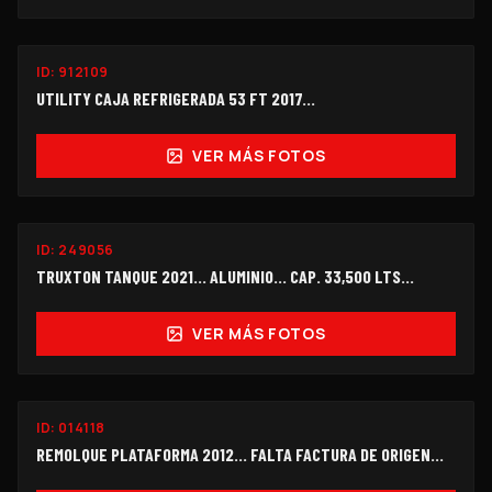
ID:
912109
$165,000
UTILITY CAJA REFRIGERADA 53 FT 2017...
VER MÁS FOTOS
ID:
249056
$478,000
TRUXTON TANQUE 2021... ALUMINIO... CAP. 33,500 LTS...
VER MÁS FOTOS
ID:
014118
$215,000
REMOLQUE PLATAFORMA 2012... FALTA FACTURA DE ORIGEN...