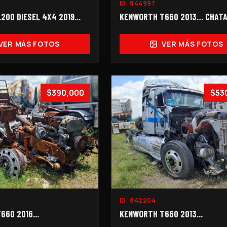
ID:
844997
200 DIESEL 4X4 2019...
KENWORTH T660 2013… CHAT
VER MÁS FOTOS
VER MÁS FOTOS
$390,000
$53
ID:
842204
60 2016...
KENWORTH T660 2013...