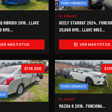
FUNCIONANDO
ID:
050488
GEELY STARRAY 2024.. FUNCION
Q HIBRIDO 2018.. LLAVE
20,000 KMS.. LLAVE 9953...
0 KMS...
VER MÁS FOTOS
VER MÁS FOTOS
$118,000
$10
FUNCIONANDO
NDO
ID:
451537
MAZDA 6 2016.. FUNCIONA...