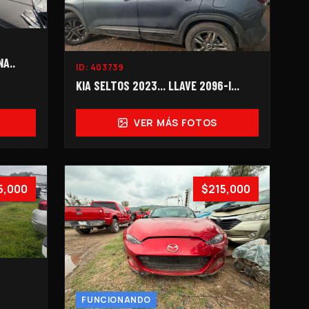
A..
ID:
403739
KIA SELTOS 2023... LLAVE 2096-I...
VER MÁS FOTOS
5,000
$215,000
FUNCIONANDO