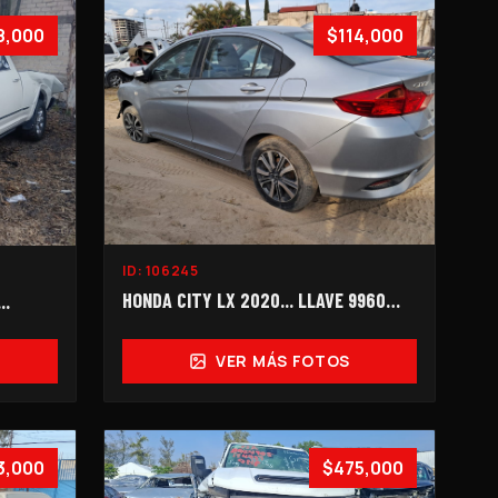
8,000
$114,000
ID:
106245
HONDA CITY LX 2020... LLAVE 9960…
..
VER MÁS FOTOS
3,000
$475,000