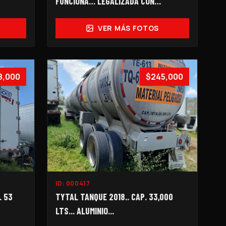
FUNCIONA… LEGALIZADA CON
PEDIMENTO... 2099-I…
VER MÁS FOTOS
8,000
$245,000
ID:
000417
. 53
TYTAL TANQUE 2018.. CAP. 33,000
LTS... ALUMINIO...