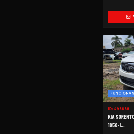
FUNCIONA
ID:
496668
KIA SORENTO
1850-I...