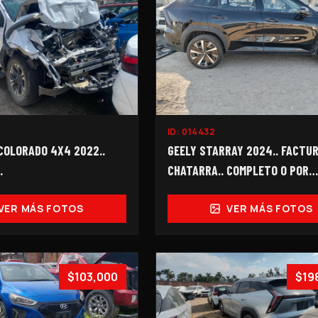
ID:
014432
COLORADO 4X4 2022..
GEELY STARRAY 2024.. FACTU
.
CHATARRA.. COMPLETO O POR
PARTES...
VER MÁS FOTOS
VER MÁS FOTOS
$103,000
$19