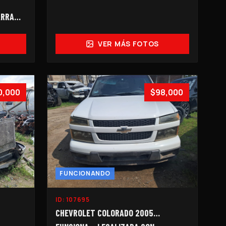
ARRA…
VER MÁS FOTOS
0,000
$98,000
FUNCIONANDO
ID:
107695
CHEVROLET COLORADO 2005…