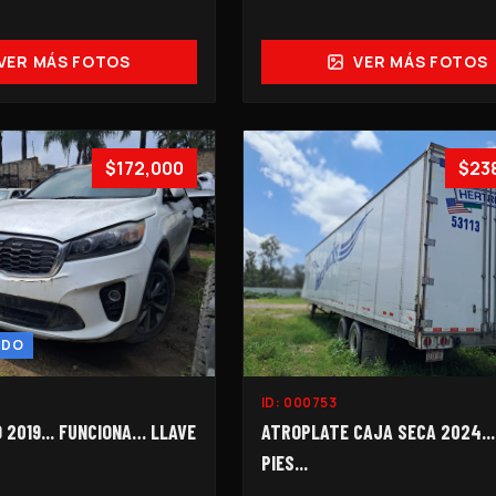
VER MÁS FOTOS
VER MÁS FOTOS
$172,000
$23
NDO
ID:
000753
 2019... FUNCIONA… LLAVE
ATROPLATE CAJA SECA 2024...
PIES...