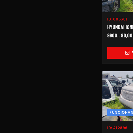
ID:
086301
HYUNDAI IONI
9900.. 80,00
FUNCIONA
ID:
412896