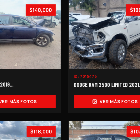
$148,000
$18
ID:
7015476
019...
DODGE RAM 2500 LIMITED 2021.
VER MÁS FOTOS
VER MÁS FOTOS
$118,000
$10