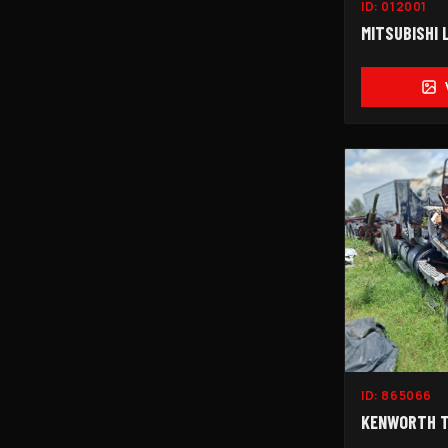
ID:
012001
MITSUBISHI L
ID:
865066
KENWORTH T6