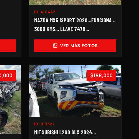
ID:
410443
MAZDA MX5 iSPORT 2020...FUNCIONA ..
3000 KMS... LLAVE 7478...
VER MÁS FOTOS
0,000
$198,000
ID:
013527
MITSUBISHI L200 GLX 2024...